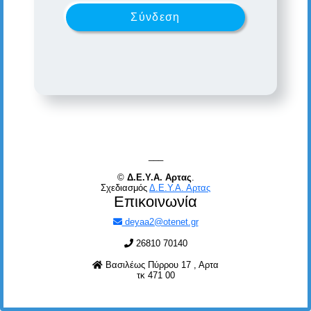
Σύνδεση
___
©
Δ.Ε.Υ.Α. Αρτας
.
Σχεδιασμός
Δ.Ε.Υ.Α. Αρτας
Επικοινωνία
deyaa2@otenet.gr
26810 70140
Βασιλέως Πύρρου 17 , Αρτα
τκ 471 00