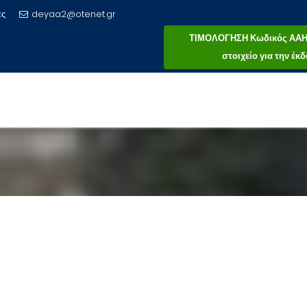
ες
deyaa2@otenet.gr
ΤΙΜΟΛΟΓΗΣΗ Κωδικός ΑΑΗΤ 
στοιχείο για την έ