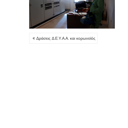
ΠΛΟΉΓΗΣΗ
Δράσεις Δ.Ε.Υ.Α.Α. και κορωνοϊός
ΆΡΘΡΩΝ