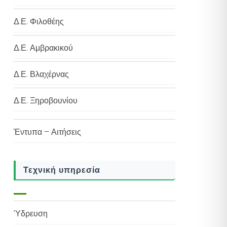
Δ.Ε. Φιλοθέης
Δ.Ε. Αμβρακικού
Δ.Ε. Βλαχέρνας
Δ.Ε. Ξηροβουνίου
Έντυπα – Αιτήσεις
Τεχνική υπηρεσία
Ύδρευση