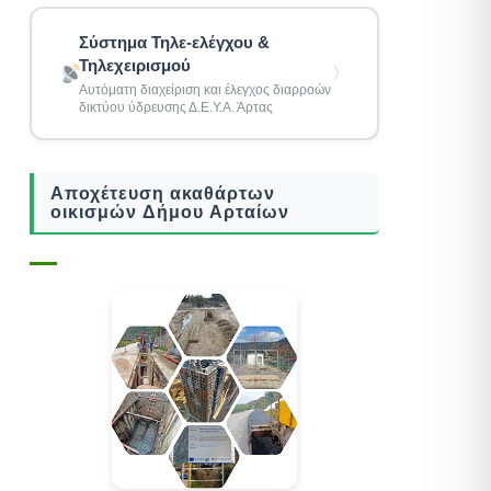
Σύστημα Τηλε-ελέγχου &
Τηλεχειρισμού
〉
Αυτόματη διαχείριση και έλεγχος διαρροών
δικτύου ύδρευσης Δ.Ε.Υ.Α. Άρτας
Αποχέτευση ακαθάρτων
οικισμών Δήμου Αρταίων