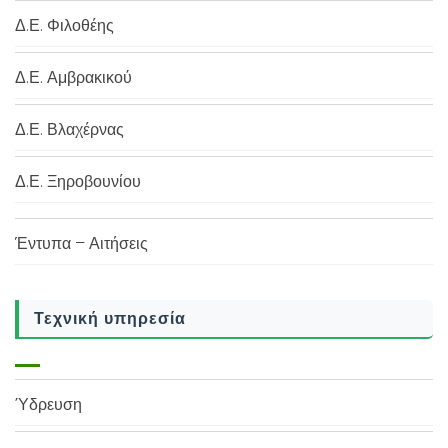
Δ.Ε. Φιλοθέης
Δ.Ε. Αμβρακικού
Δ.Ε. Βλαχέρνας
Δ.Ε. Ξηροβουνίου
Έντυπα – Αιτήσεις
Τεχνική υπηρεσία
Ύδρευση