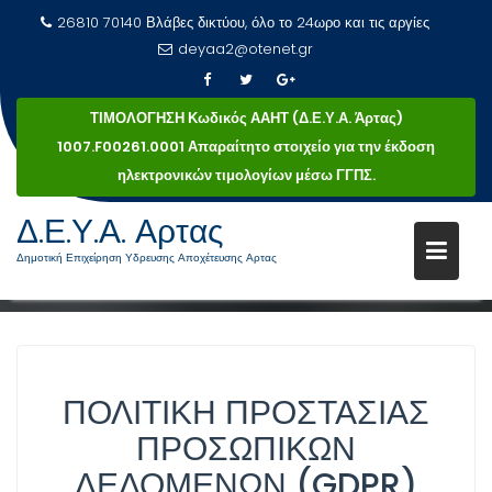
26810 70140 Βλάβες δικτύου, όλο το 24ωρο και τις αργίες
deyaa2@otenet.gr
ΤΙΜΟΛΟΓΗΣΗ Κωδικός ΑΑΗΤ (Δ.Ε.Υ.Α. Άρτας)
1007.F00261.0001 Απαραίτητο στοιχείο για την έκδοση
ηλεκτρονικών τιμολογίων μέσω ΓΓΠΣ.
ΠΟΛΙΤΙΚΉ ΠΡΟΣΤΑΣΊΑΣ ΠΡΟΣΩΠΙΚΏΝ
Μεταπηδήστε
Δ.Ε.Υ.Α. Αρτας
στο
ΔΕΔΟΜΈΝΩΝ
Δημοτική Επιχείρηση Υδρευσης Αποχέτευσης Αρτας
περιεχόμενο
Πολιτική Προστασίας Προσωπικών Δεδομένων
Αρχική
ΠΟΛΙΤΙΚΉ ΠΡΟΣΤΑΣΊΑΣ
ΠΡΟΣΩΠΙΚΏΝ
ΔΕΔΟΜΈΝΩΝ (GDPR)