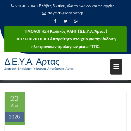
26810 70140 Βλάβες δικτύου, όλο το 24ωρο και τις αργίες
deyaa2@otenet.gr
ΤΙΜΟΛΟΓΗΣΗ Κωδικός ΑΑΗΤ (Δ.Ε.Υ.Α. Άρτας)
1007.F00261.0001 Απαραίτητο στοιχείο για την έκδοση
ηλεκτρονικών τιμολογίων μέσω ΓΓΠΣ.
Μεταπηδήστε
Δ.Ε.Υ.Α. Αρτας
ΚΑΤΗΓΟΡΊΑ:
ΎΔΡΕΥΣΗ
στο
Δημοτική Επιχείρηση Υδρευσης Αποχέτευσης Αρτας
περιεχόμενο
Ύδρευση
Αρχική
20
Απρ
2026