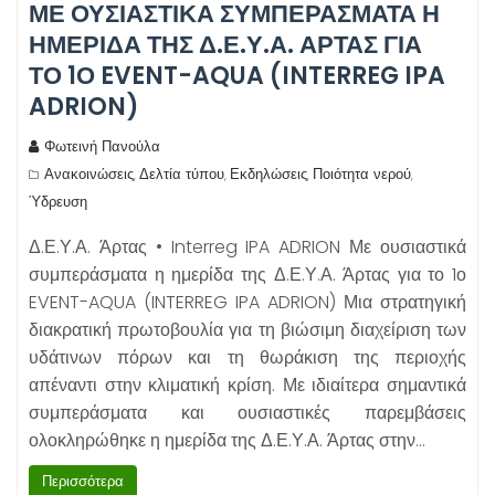
ΜΕ ΟΥΣΙΑΣΤΙΚΆ ΣΥΜΠΕΡΆΣΜΑΤΑ Η
ΗΜΕΡΊΔΑ ΤΗΣ Δ.Ε.Υ.Α. ΆΡΤΑΣ ΓΙΑ
ΤΟ 1Ο EVENT-AQUA (INTERREG IPA
ADRION)
Φωτεινή Πανούλα
Ανακοινώσεις
Δελτία τύπου
Εκδηλώσεις
Ποιότητα νερού
,
,
,
,
Ύδρευση
Δ.Ε.Υ.Α. Άρτας • Interreg IPA ADRION Με ουσιαστικά
συμπεράσματα η ημερίδα της Δ.Ε.Υ.Α. Άρτας για το 1ο
EVENT-AQUA (INTERREG IPA ADRION) Μια στρατηγική
διακρατική πρωτοβουλία για τη βιώσιμη διαχείριση των
υδάτινων πόρων και τη θωράκιση της περιοχής
απέναντι στην κλιματική κρίση. Με ιδιαίτερα σημαντικά
συμπεράσματα και ουσιαστικές παρεμβάσεις
ολοκληρώθηκε η ημερίδα της Δ.Ε.Υ.Α. Άρτας στην…
Περισσότερα