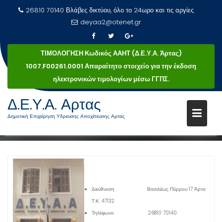
26810 70140 Βλάβες δικτύου, όλο το 24ωρο και τις αργίες
deyaa2@otenet.gr
ΤΙΜΟΛΟΓΗΣΗ Κωδικός ΑΑΗΤ (Δ.Ε.Υ.Α. Άρτας)
1007.F00261.0001 Απαραίτητο στοιχείο για την έκδοση
ηλεκτρονικών τιμολογίων μέσω ΓΓΠΣ.
Μεταπηδήστε
Δ.Ε.Υ.Α. Αρτας
στο
ΕΠΙΚΟΙΝΩΝΊΑ
Δημοτική Επιχείρηση Υδρευσης Αποχέτευσης Αρτας
περιεχόμενο
Επικοινωνία
Αρχική
Διεύθυνση Βασιλέως Πύρρου 17 Άρτα
Τ.Κ. 47132
Τηλέφωνο 26810 70140