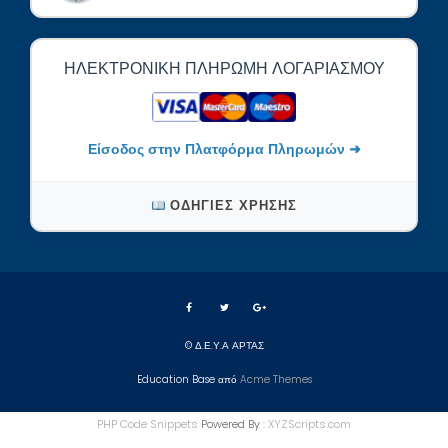
ΗΛΕΚΤΡΟΝΙΚΉ ΠΛΗΡΩΜΉ ΛΟΓΑΡΙΑΣΜΟΎ
Είσοδος στην Πλατφόρμα Πληρωμών ➜
ΟΔΗΓΊΕΣ ΧΡΉΣΗΣ
© Δ.Ε.Υ.Α ΑΡΤΑΣ
Education Base από
Acme Themes
PHP Code Snippets
Powered By :
XYZScripts.com