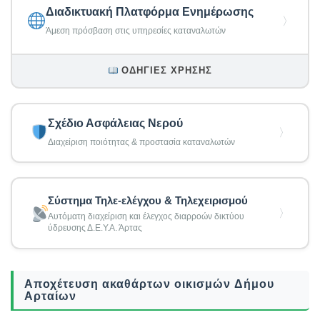
Διαδικτυακή Πλατφόρμα Ενημέρωσης
〉
Άμεση πρόσβαση στις υπηρεσίες καταναλωτών
ΟΔΗΓΊΕΣ ΧΡΉΣΗΣ
Σχέδιο Ασφάλειας Νερού
〉
Διαχείριση ποιότητας & προστασία καταναλωτών
Σύστημα Τηλε-ελέγχου & Τηλεχειρισμού
〉
Αυτόματη διαχείριση και έλεγχος διαρροών δικτύου
ύδρευσης Δ.Ε.Υ.Α. Άρτας
Αποχέτευση ακαθάρτων οικισμών Δήμου
Αρταίων