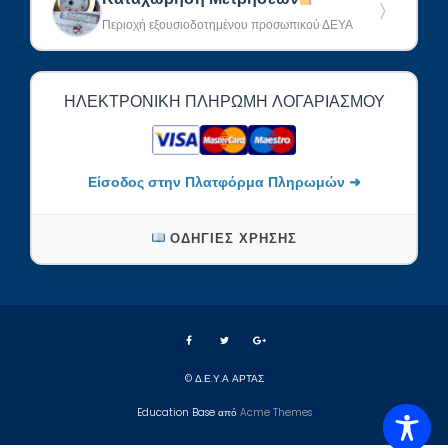
〉
Περιοχή εξουσιοδοτημένου προσωπικού ΔΕΥΑ
ΗΛΕΚΤΡΟΝΙΚΉ ΠΛΗΡΩΜΉ ΛΟΓΑΡΙΑΣΜΟΎ
Είσοδος στην Πλατφόρμα Πληρωμών ➜
ΟΔΗΓΊΕΣ ΧΡΉΣΗΣ
© Δ.Ε.Υ.Α ΑΡΤΑΣ
Education Base από
Acme Themes