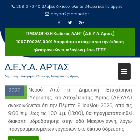
26810 70140 Βλάβες δικτύου, όλο το 24ωρο και τις αργίες
deyaa2@otenet.gr
ΤΙΜΟΛΟΓΗΣΗ Κωδικός ΑΑΗΤ (Δ.Ε.Υ.Α. Άρτας)
1007.F00261.0001 Απαραίτητο στοιχείο για την έκδοση
ηλεκτρονικών τιμολογίων μέσω ΓΓΠΣ.
Δ.Ε.Υ.Α. ΑΡΤΑΣ
Μεταπηδήστε
8
Θωμάς Βερύκιος
Χωρίς κατηγορία
στο
Δημοτική Επιχείρηση Υδρευσης Αποχέτευσης Αρτας
Ιούλ
Ανακοίνωση Προγραμματισμένης Διακοπής
περιεχόμενο
Νερού Από τη Δημοτική Επιχείρηση
2026
Ύδρευσης και Αποχέτευσης Άρτας (ΔΕΥΑΑ)
ανακοινώνεται ότι την Πέμπτη 9 Ιουλίου 2026, από τις
9:00 π.μ. έως τις 1:00 μ.μ. (13:00), θα πραγματοποιηθεί
διακοπή υδροδότησης στην οδό Μακρυγιάννη, λόγω
προγραμματισμένων εργασιών στο δίκτυο ύδρευσης