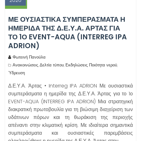
2026
ΜΕ ΟΥΣΙΑΣΤΙΚΆ ΣΥΜΠΕΡΆΣΜΑΤΑ Η
ΗΜΕΡΊΔΑ ΤΗΣ Δ.Ε.Υ.Α. ΆΡΤΑΣ ΓΙΑ
ΤΟ 1Ο EVENT-AQUA (INTERREG IPA
ADRION)
Φωτεινή Πανούλα
Ανακοινώσεις
Δελτία τύπου
Εκδηλώσεις
Ποιότητα νερού
,
,
,
,
Ύδρευση
Δ.Ε.Υ.Α. Άρτας • Interreg IPA ADRION Με ουσιαστικά
συμπεράσματα η ημερίδα της Δ.Ε.Υ.Α. Άρτας για το 1ο
EVENT-AQUA (INTERREG IPA ADRION) Μια στρατηγική
διακρατική πρωτοβουλία για τη βιώσιμη διαχείριση των
υδάτινων πόρων και τη θωράκιση της περιοχής
απέναντι στην κλιματική κρίση. Με ιδιαίτερα σημαντικά
συμπεράσματα και ουσιαστικές παρεμβάσεις
ολοκληρώθηκε η ημερίδα της Δ.Ε.Υ.Α. Άρτας στην…