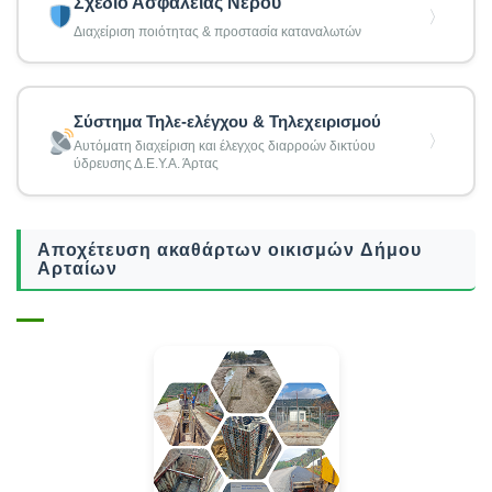
Σχέδιο Ασφάλειας Νερού
〉
Διαχείριση ποιότητας & προστασία καταναλωτών
Σύστημα Τηλε-ελέγχου & Τηλεχειρισμού
〉
Αυτόματη διαχείριση και έλεγχος διαρροών δικτύου
ύδρευσης Δ.Ε.Υ.Α. Άρτας
Αποχέτευση ακαθάρτων οικισμών Δήμου
Αρταίων