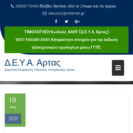
26810 70140 Βλάβες δικτύου, όλο το 24ωρο και τις αργίες
deyaa2@otenet.gr
ΤΙΜΟΛΟΓΗΣΗ Κωδικός ΑΑΗΤ (Δ.Ε.Υ.Α. Άρτας)
1007.F00261.0001 Απαραίτητο στοιχείο για την έκδοση
ηλεκτρονικών τιμολογίων μέσω ΓΓΠΣ.
Μεταπηδήστε
Δ.Ε.Υ.Α. Αρτας
ΚΑΤΗΓΟΡΊΑ:
ΒΙΟΛΟΓΙΚΌΣ
στο
Δημοτική Επιχείρηση Υδρευσης Αποχέτευσης Αρτας
περιεχόμενο
Βιολογικός
Αρχική
19
Απρ
2021