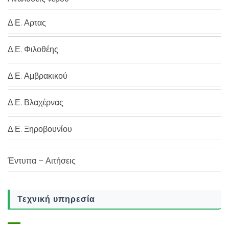
Δ.Ε. Αρτας
Δ.Ε. Φιλοθέης
Δ.Ε. Αμβρακικού
Δ.Ε. Βλαχέρνας
Δ.Ε. Ξηροβουνίου
Έντυπα – Αιτήσεις
Τεχνική υπηρεσία