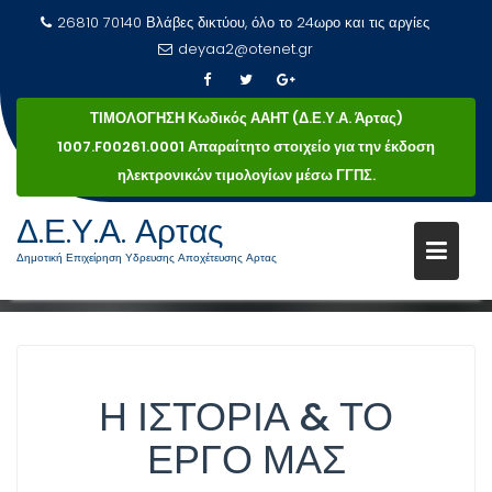
26810 70140 Βλάβες δικτύου, όλο το 24ωρο και τις αργίες
deyaa2@otenet.gr
ΤΙΜΟΛΟΓΗΣΗ Κωδικός ΑΑΗΤ (Δ.Ε.Υ.Α. Άρτας)
1007.F00261.0001 Απαραίτητο στοιχείο για την έκδοση
ηλεκτρονικών τιμολογίων μέσω ΓΓΠΣ.
Μεταπηδήστε
Δ.Ε.Υ.Α. Αρτας
στο
ΤΑΥΤΌΤΗΤΑ
Δημοτική Επιχείρηση Υδρευσης Αποχέτευσης Αρτας
περιεχόμενο
Ταυτότητα
Αρχική
Η ΙΣΤΟΡΊΑ & ΤΟ
ΈΡΓΟ ΜΑΣ