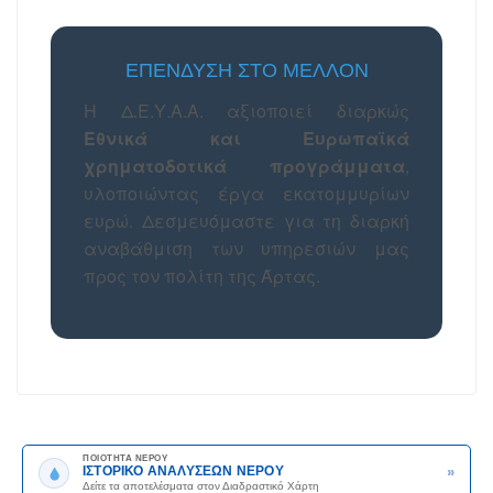
ΕΠΈΝΔΥΣΗ ΣΤΟ ΜΈΛΛΟΝ
Η Δ.Ε.Υ.Α.Α. αξιοποιεί διαρκώς
Εθνικά και Ευρωπαϊκά
χρηματοδοτικά προγράμματα
,
υλοποιώντας έργα εκατομμυρίων
ευρώ. Δεσμευόμαστε για τη διαρκή
αναβάθμιση των υπηρεσιών μας
προς τον πολίτη της Άρτας.
ΠΟΙΟΤΗΤΑ ΝΕΡΟΥ
»
ΙΣΤΟΡΙΚΟ ΑΝΑΛΥΣΕΩΝ ΝΕΡΟΥ
Δείτε τα αποτελέσματα στον Διαδραστικό Χάρτη