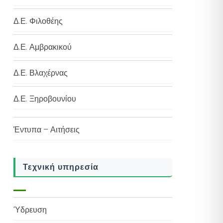
Δ.Ε. Φιλοθέης
Δ.Ε. Αμβρακικού
Δ.Ε. Βλαχέρνας
Δ.Ε. Ξηροβουνίου
Έντυπα – Αιτήσεις
Τεχνική υπηρεσία
Ύδρευση