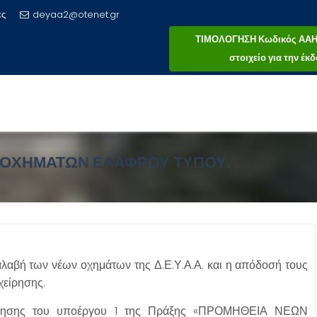
ες
deyaa2@otenet.gr
ΤΙΜΟΛΟΓΗΣΗ Κωδικός ΑΑΗΤ 
στοιχείο για την έ
 ΟΧΗΜΆΤΩΝ ΕΛΑΦΡΟΎ ΤΎΠΟΥ.
αβή των νέων οχημάτων της Δ.Ε.Υ.Α.Α. και η απόδοσή τους
χείρησης.
ποίησης του υποέργου 1 της Πράξης «ΠΡΟΜΗΘΕΙΑ ΝΕΩΝ