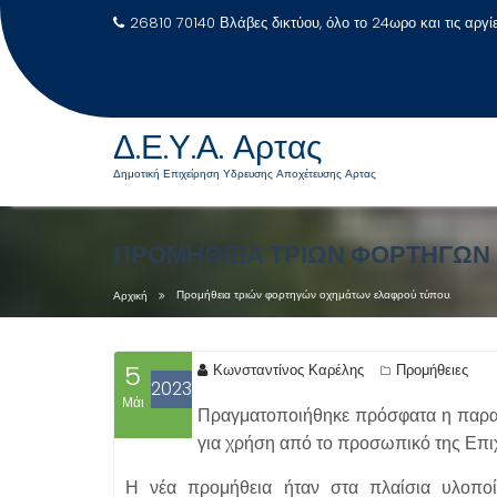
26810 70140 Βλάβες δικτύου, όλο το 24ωρο και τις αργί
Δ.Ε.Υ.Α. Αρτας
Δημοτική Επιχείρηση Υδρευσης Αποχέτευσης Αρτας
Μεταπηδήστε
στο
ΠΡΟΜΉΘΕΙΑ ΤΡΙΏΝ ΦΟΡΤΗΓΏΝ
περιεχόμενο
Προμήθεια τριών φορτηγών οχημάτων ελαφρού τύπου.
Αρχική
5
Κωνσταντίνος Καρέλης
Προμήθειες
2023
Μάι
Πραγματοποιήθηκε πρόσφατα η παραλ
για χρήση από το προσωπικό της Επι
Η νέα προμήθεια ήταν στα πλαίσια υλο