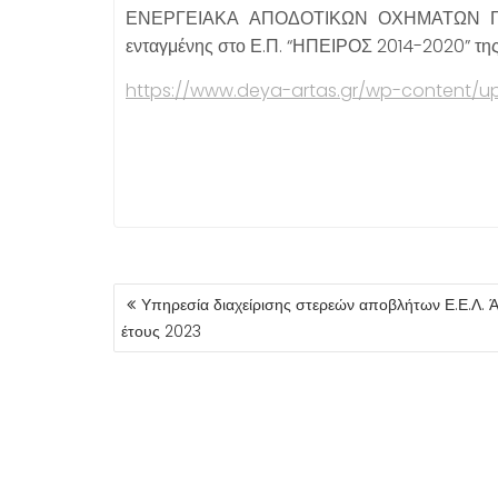
ΕΝΕΡΓΕΙΑΚΑ ΑΠΟΔΟΤΙΚΩΝ ΟΧΗΜΑΤΩΝ Γ
ενταγμένης στο Ε.Π. “ΗΠΕΙΡΟΣ 2014-2020” της
https://www.deya-artas.gr/wp-content/up
ΠΛΟΉΓΗΣΗ
Υπηρεσία διαχείρισης στερεών αποβλήτων Ε.Ε.Λ. Ά
ΆΡΘΡΩΝ
έτους 2023