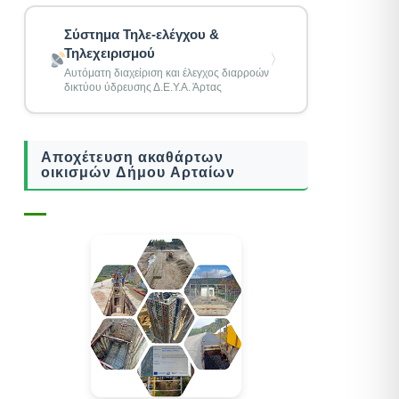
Σύστημα Τηλε-ελέγχου &
Τηλεχειρισμού
〉
Αυτόματη διαχείριση και έλεγχος διαρροών
δικτύου ύδρευσης Δ.Ε.Υ.Α. Άρτας
Αποχέτευση ακαθάρτων
οικισμών Δήμου Αρταίων