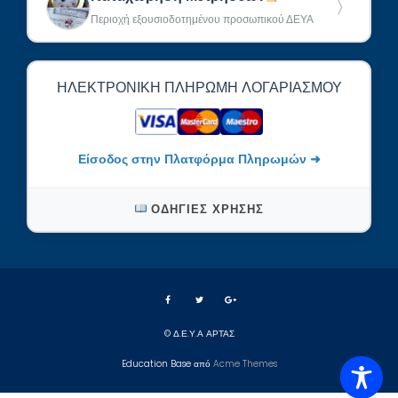
〉
Περιοχή εξουσιοδοτημένου προσωπικού ΔΕΥΑ
ΗΛΕΚΤΡΟΝΙΚΉ ΠΛΗΡΩΜΉ ΛΟΓΑΡΙΑΣΜΟΎ
Είσοδος στην Πλατφόρμα Πληρωμών ➜
ΟΔΗΓΊΕΣ ΧΡΉΣΗΣ
© Δ.Ε.Υ.Α ΑΡΤΑΣ
Education Base από
Acme Themes