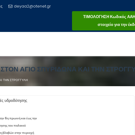
ες
deyaa2@otenet.gr
ΤΙΜΟΛΟΓΗΣΗ Κωδικός ΑΑΗΤ 
στοιχείο για την έ
ΣΤΟΝ ΑΓΙΟ ΣΠΥΡΙΔΩΝΑ ΚΑΙ ΤΗΝ ΣΤΡΟΓΓ
Ι ΤΗΝ ΣΤΡΟΓΓΥΛΗ
ές υδροδότησης
την 6η πρωινή και έως την
τησης του παλαιού
η βλαβών στην περιοχή