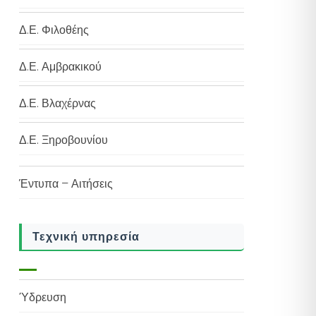
Δ.Ε. Φιλοθέης
Δ.Ε. Αμβρακικού
Δ.Ε. Βλαχέρνας
Δ.Ε. Ξηροβουνίου
Έντυπα – Αιτήσεις
Τεχνική υπηρεσία
Ύδρευση