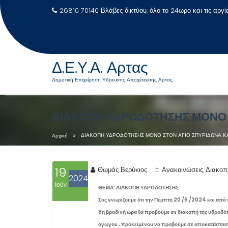
26810 70140 Βλάβες δικτύου, όλο το 24ωρο και τις αργί
Δ.Ε.Υ.Α. Αρτας
Δημοτική Επιχείρηση Υδρευσης Αποχέτευσης Αρτας
Μεταπηδήστε
στο
ΔΙΑΚΟΠΗ ΥΔΡΟΔΟΤΗΣΗΣ ΜΟΝΟ 
περιεχόμενο
ΔΙΑΚΟΠΗ ΥΔΡΟΔΟΤΗΣΗΣ ΜΟΝΟ ΣΤΟΝ ΑΓΙΟ ΣΠΥΡΙΔΩΝΑ ΚΑ
Αρχική
19
Θωμάς Βερύκιος
Ανακοινώσεις
Διακοπ
,
2024
Ιούν
ΘΕΜΑ: ΔΙΑΚΟΠΗ ΥΔΡΟΔΟΤΗΣΗΣ
Σας γνωρίζουμε ότι την Πέμπτη 20 /6 /2024 και από 
8η βραδινή ώρα θα προβούμε σε διακοπή της υδροδό
αγωγου , προκειμένου να προβούμε σε αποκατάστασ