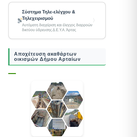
Σύστημα Τηλε-ελέγχου &
Τηλεχειρισμού
〉
Αυτόματη διαχείριση και έλεγχος διαρροών
δικτύου ύδρευσης Δ.Ε.Υ.Α. Άρτας
Αποχέτευση ακαθάρτων
οικισμών Δήμου Αρταίων