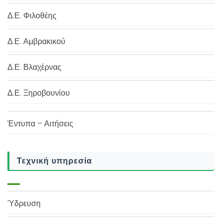
Δ.Ε. Φιλοθέης
Δ.Ε. Αμβρακικού
Δ.Ε. Βλαχέρνας
Δ.Ε. Ξηροβουνίου
Έντυπα – Αιτήσεις
Τεχνική υπηρεσία
Ύδρευση