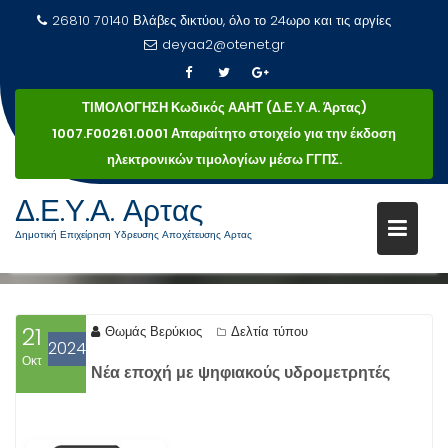
26810 70140 Βλάβες δικτύου, όλο το 24ωρο και τις αργίες
deyaa2@otenet.gr
ΤΙΜΟΛΟΓΗΣΗ Κωδικός ΑΑΗΤ (Δ.Ε.Υ.Α. Άρτας)
1007.F00261.0001 Απαραίτητο στοιχείο για την έκδοση
ηλεκτρονικών τιμολογίων μέσω ΓΓΠΣ.
Μεταπηδήστε
Δ.Ε.Υ.Α. Αρτας
στο
ΔΕΛΤΊΟ ΤΎΠΟΥ
Δημοτική Επιχείρηση Υδρευσης Αποχέτευσης Αρτας
περιεχόμενο
Δελτίο τύπου
Αρχική
21
Θωμάς Βερύκιος
Δελτία τύπου
2024
Οκτ
Νέα εποχή με ψηφιακούς υδρομετρητές