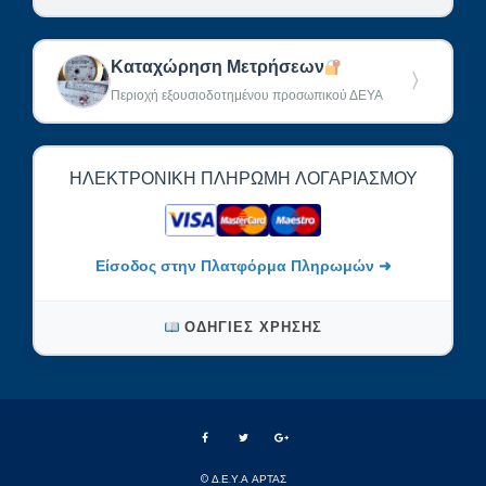
Καταχώρηση Μετρήσεων
〉
Περιοχή εξουσιοδοτημένου προσωπικού ΔΕΥΑ
ΗΛΕΚΤΡΟΝΙΚΉ ΠΛΗΡΩΜΉ ΛΟΓΑΡΙΑΣΜΟΎ
Είσοδος στην Πλατφόρμα Πληρωμών ➜
ΟΔΗΓΊΕΣ ΧΡΉΣΗΣ
© Δ.Ε.Υ.Α ΑΡΤΑΣ