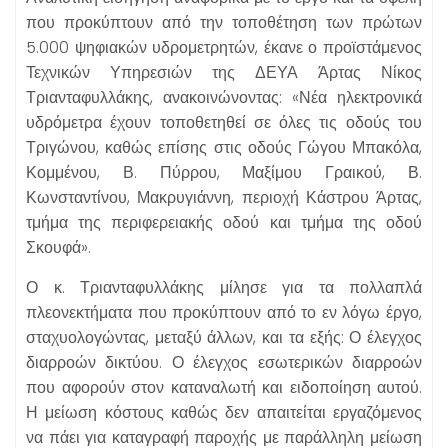
που προκύπτουν από την τοποθέτηση των πρώτων
5.000 ψηφιακών υδρομετρητών, έκανε ο προϊστάμενος
Τεχνικών Υπηρεσιών της ΔΕΥΑ Άρτας Νίκος
Τριανταφυλλάκης, ανακοινώνοντας: «Νέα ηλεκτρονικά
υδρόμετρα έχουν τοποθετηθεί σε όλες τις οδούς του
Τριγώνου, καθώς επίσης στις οδούς Γώγου Μπακόλα,
Κομμένου, Β. Πύρρου, Μαξίμου Γραικού, Β.
Κωνσταντίνου, Μακρυγιάννη, περιοχή Κάστρου Άρτας,
τμήμα της περιφερειακής οδού και τμήμα της οδού
Σκουφά».
Ο κ. Τριανταφυλλάκης μίλησε για τα πολλαπλά
πλεονεκτήματα που προκύπτουν από το εν λόγω έργο,
σταχυολογώντας, μεταξύ άλλων, και τα εξής: Ο έλεγχος
διαρροών δικτύου. Ο έλεγχος εσωτερικών διαρροών
που αφορούν στον καταναλωτή και ειδοποίηση αυτού.
Η μείωση κόστους καθώς δεν απαιτείται εργαζόμενος
να πάει για καταγραφή παροχής με παράλληλη μείωση