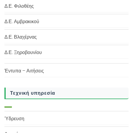
Δ.Ε. Φιλοθέης
Δ.Ε. Αμβρακικού
Δ.Ε. Βλαχέρνας
Δ.Ε. Ξηροβουνίου
Έντυπα – Αιτήσεις
Τεχνική υπηρεσία
Ύδρευση