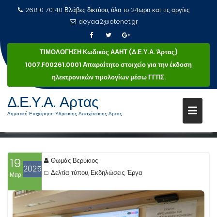
26810 70140 Βλάβες δικτύου, όλο το 24ωρο και τις αργίες
deyaa2@otenet.gr
ΤΙΜΟΛΟΓΗΣΗ Κωδικός ΑΑΗΤ (Δ.Ε.Υ.Α. Άρτας)
1007.F00261.0001 Απαραίτητο στοιχείο για την έκδοση
ηλεκτρονικών τιμολογίων μέσω ΓΓΠΣ.
ΔΕΛΤΙΟ ΤΥΠΟΥ – ΗΜΕΡΊΔΑ ΤΗΣ ΔΕΥΑΑ
Μεταπηδήστε
Δ.Ε.Υ.Α. Αρτας
στο
ΓΙΑ ΤΟΥΣ ΨΗΦΙΑΚΟΎΣ ΥΔΡΟΜΕΤΡΗΤΈΣ
Δημοτική Επιχείρηση Υδρευσης Αποχέτευσης Αρτας
περιεχόμενο
ΔΕΛΤΙΟ ΤΥΠΟΥ – ημερίδα της ΔΕΥΑΑ για τους ψηφιακούς υδρομετρητές
Αρχική
19
Θωμάς Βερύκιος
2025
Δελτία τύπου
Εκδηλώσεις
Έργα
,
,
Μαρ