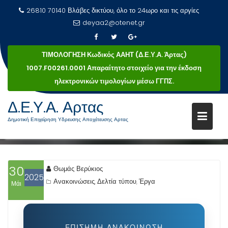
26810 70140 Βλάβες δικτύου, όλο το 24ωρο και τις αργίες
deyaa2@otenet.gr
ΤΙΜΟΛΟΓΗΣΗ Κωδικός ΑΑΗΤ (Δ.Ε.Υ.Α. Άρτας)
1007.F00261.0001 Απαραίτητο στοιχείο για την έκδοση
ΜΕΤΑΞΎ ΤΩΝ ΠΡΏΤΩΝ ΣΤΗΝ
ηλεκτρονικών τιμολογίων μέσω ΓΓΠΣ.
ΠΙΣΤΟΠΟΊΗΣΗ ΔΙΑΧΕΙΡΙΣΤΙΚΉΣ
Μεταπηδήστε
ΕΠΆΡΚΕΙΑΣ ΑΠΌ ΡΑΑΕΥ Η ΔΕΥΑ ΆΡΤΑΣ
Δ.Ε.Υ.Α. Αρτας
στο
Δημοτική Επιχείρηση Υδρευσης Αποχέτευσης Αρτας
Αρχική
περιεχόμενο
Μεταξύ των πρώτων στην πιστοποίηση διαχειριστικής επάρκειας από ΡΑΑΕΥ η ΔΕΥΑ Άρτας
30
Θωμάς Βερύκιος
2025
Ανακοινώσεις
Δελτία τύπου
Έργα
,
,
Μάι
ΕΠΊΣΗΜΗ ΑΝΑΚΟΊΝΩΣΗ