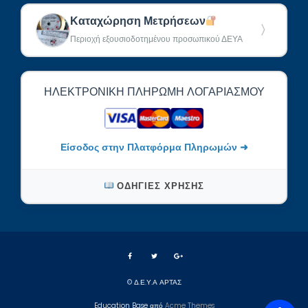
Καταχώρηση Μετρήσεων
〉
Περιοχή εξουσιοδοτημένου προσωπικού ΔΕΥΑ
ΗΛΕΚΤΡΟΝΙΚΉ ΠΛΗΡΩΜΉ ΛΟΓΑΡΙΑΣΜΟΎ
Είσοδος στην Πλατφόρμα Πληρωμών ➜
ΟΔΗΓΊΕΣ ΧΡΉΣΗΣ
© Δ.Ε.Υ.Α ΑΡΤΑΣ
Education Base από
Acme Themes