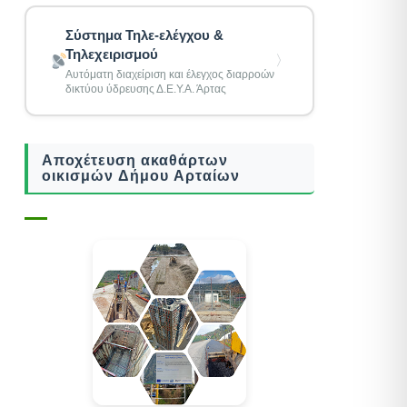
Σύστημα Τηλε-ελέγχου &
Τηλεχειρισμού
〉
Αυτόματη διαχείριση και έλεγχος διαρροών
δικτύου ύδρευσης Δ.Ε.Υ.Α. Άρτας
Αποχέτευση ακαθάρτων
οικισμών Δήμου Αρταίων