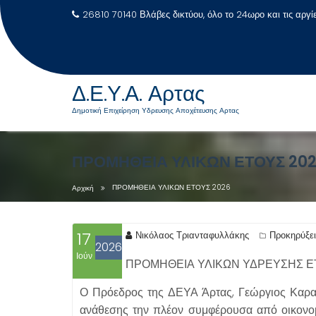
26810 70140 Βλάβες δικτύου, όλο το 24ωρο και τις αργί
Δ.Ε.Υ.Α. Αρτας
Δημοτική Επιχείρηση Υδρευσης Αποχέτευσης Αρτας
Μεταπηδήστε
στο
ΠΡΟΜΗΘΕΙΑ ΥΛΙΚΩΝ ΕΤΟΥΣ 20
περιεχόμενο
ΠΡΟΜΗΘΕΙΑ ΥΛΙΚΩΝ ΕΤΟΥΣ 2026
Αρχική
17
Νικόλαος Τριανταφυλλάκης
Προκηρύξει
2026
Ιούν
ΠΡΟΜΗΘΕΙΑ ΥΛΙΚΩΝ ΥΔΡΕΥΣΗΣ Ε
Ο Πρόεδρος της ΔΕΥΑ Άρτας, Γεώργιος Καραγ
ανάθεσης την πλέον συμφέρουσα από οικονο