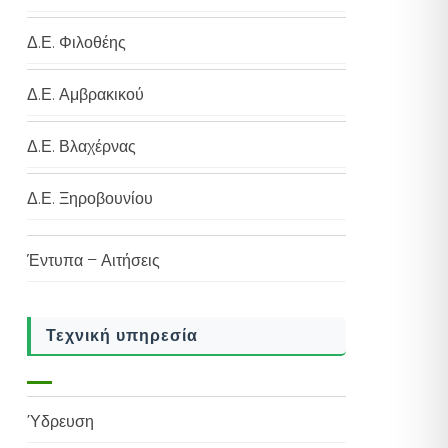
Δ.Ε. Φιλοθέης
Δ.Ε. Αμβρακικού
Δ.Ε. Βλαχέρνας
Δ.Ε. Ξηροβουνίου
Έντυπα – Αιτήσεις
Τεχνική υπηρεσία
Ύδρευση