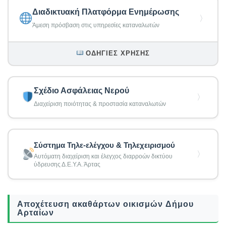
Διαδικτυακή Πλατφόρμα Ενημέρωσης
〉
Άμεση πρόσβαση στις υπηρεσίες καταναλωτών
ΟΔΗΓΊΕΣ ΧΡΉΣΗΣ
Σχέδιο Ασφάλειας Νερού
〉
Διαχείριση ποιότητας & προστασία καταναλωτών
Σύστημα Τηλε-ελέγχου & Τηλεχειρισμού
〉
Αυτόματη διαχείριση και έλεγχος διαρροών δικτύου
ύδρευσης Δ.Ε.Υ.Α. Άρτας
Αποχέτευση ακαθάρτων οικισμών Δήμου
Αρταίων