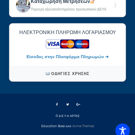
Καταχώρηση Μετρήσεων
〉
Περιοχή εξουσιοδοτημένου προσωπικού ΔΕΥΑ
ΗΛΕΚΤΡΟΝΙΚΉ ΠΛΗΡΩΜΉ ΛΟΓΑΡΙΑΣΜΟΎ
Είσοδος στην Πλατφόρμα Πληρωμών ➜
ΟΔΗΓΊΕΣ ΧΡΉΣΗΣ
© Δ.Ε.Υ.Α ΑΡΤΑΣ
Education Base από
Acme Themes