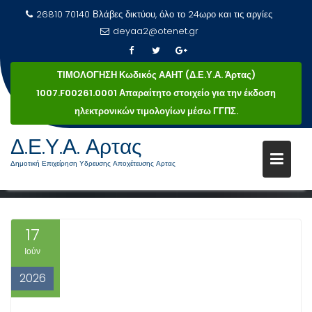
26810 70140 Βλάβες δικτύου, όλο το 24ωρο και τις αργίες
deyaa2@otenet.gr
ΤΙΜΟΛΟΓΗΣΗ Κωδικός ΑΑΗΤ (Δ.Ε.Υ.Α. Άρτας)
1007.F00261.0001 Απαραίτητο στοιχείο για την έκδοση
ηλεκτρονικών τιμολογίων μέσω ΓΓΠΣ.
ΣΥΝΤΆΚΤΗΣ:
ΝΙΚΌΛΑΟΣ
Μεταπηδήστε
Δ.Ε.Υ.Α. Αρτας
ΤΡΙΑΝΤΑΦΥΛΛΆΚΗΣ
στο
Δημοτική Επιχείρηση Υδρευσης Αποχέτευσης Αρτας
περιεχόμενο
Νικόλαος Τριανταφυλλάκης
Αρχική
17
Ιούν
2026