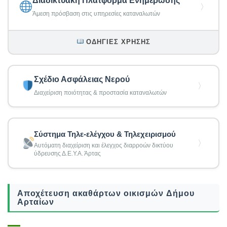
Διαδικτυακή Πλατφόρμα Ενημέρωσης
〉
Άμεση πρόσβαση στις υπηρεσίες καταναλωτών
ΟΔΗΓΊΕΣ ΧΡΉΣΗΣ
Σχέδιο Ασφάλειας Νερού
〉
Διαχείριση ποιότητας & προστασία καταναλωτών
Σύστημα Τηλε-ελέγχου & Τηλεχειρισμού
〉
Αυτόματη διαχείριση και έλεγχος διαρροών δικτύου
ύδρευσης Δ.Ε.Υ.Α. Άρτας
Αποχέτευση ακαθάρτων οικισμών Δήμου
Αρταίων