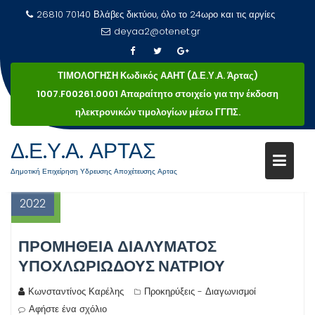
26810 70140 Βλάβες δικτύου, όλο το 24ωρο και τις αργίες
deyaa2@otenet.gr
ΤΙΜΟΛΟΓΗΣΗ Κωδικός ΑΑΗΤ (Δ.Ε.Υ.Α. Άρτας)
1007.F00261.0001 Απαραίτητο στοιχείο για την έκδοση
ηλεκτρονικών τιμολογίων μέσω ΓΓΠΣ.
Δ.Ε.Υ.Α. ΑΡΤΑΣ
Μεταπηδήστε
16
στο
Δημοτική Επιχείρηση Υδρευσης Αποχέτευσης Αρτας
Μαρ
περιεχόμενο
2022
ΠΡΟΜΗΘΕΙΑ ΔΙΑΛΥΜΑΤΟΣ
ΥΠΟΧΛΩΡΙΩΔΟΥΣ ΝΑΤΡΙΟΥ
Κωνσταντίνος Καρέλης
Προκηρύξεις - Διαγωνισμοί
Αφήστε ένα σχόλιο