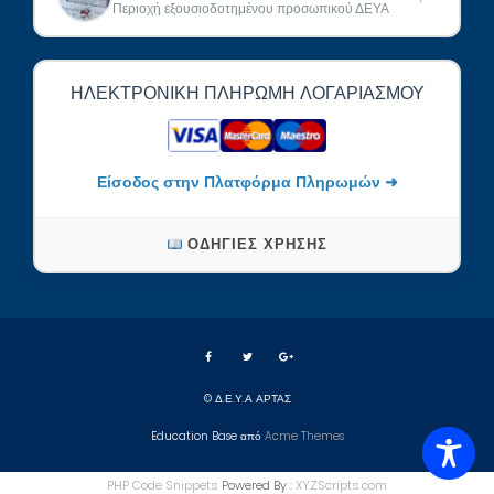
Περιοχή εξουσιοδοτημένου προσωπικού ΔΕΥΑ
ΗΛΕΚΤΡΟΝΙΚΉ ΠΛΗΡΩΜΉ ΛΟΓΑΡΙΑΣΜΟΎ
Είσοδος στην Πλατφόρμα Πληρωμών ➜
ΟΔΗΓΊΕΣ ΧΡΉΣΗΣ
© Δ.Ε.Υ.Α ΑΡΤΑΣ
Education Base από
Acme Themes
PHP Code Snippets
Powered By :
XYZScripts.com